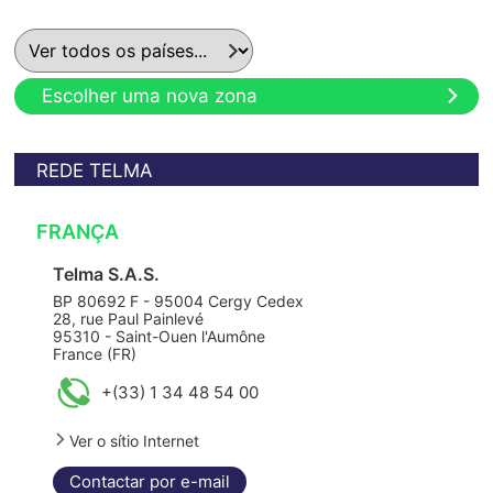
Escolher uma nova zona
REDE TELMA
FRANÇA
Telma S.A.S.
BP 80692 F - 95004 Cergy Cedex
28, rue Paul Painlevé
95310 - Saint-Ouen l'Aumône
France (FR)
+(33) 1 34 48 54 00
Ver o sítio Internet
Contactar por e-mail