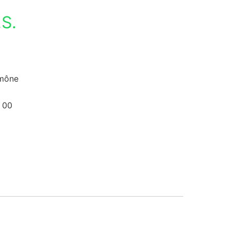
S.
umône
 00