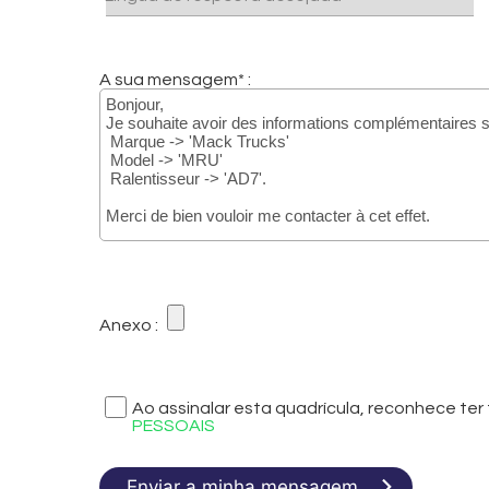
A sua mensagem* :
Anexo :
Ao assinalar esta quadrícula, reconhece t
PESSOAIS
Enviar a minha mensagem