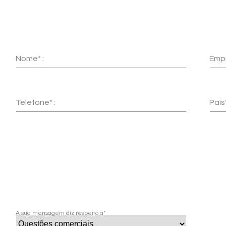
Nome* :
Empr
Telefone* :
País*
A sua mensagem diz respeito a*