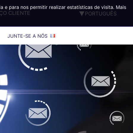
 para nos permitir realizar estatísticas de visita. Mais
ÇO CLIENTE
PORTUGUÊS
FRANÇAIS
ENGLISH
JUNTE-SE A NÓS
DEUTSCH
ESPAÑOL
ITALIANO
TÜRK
®