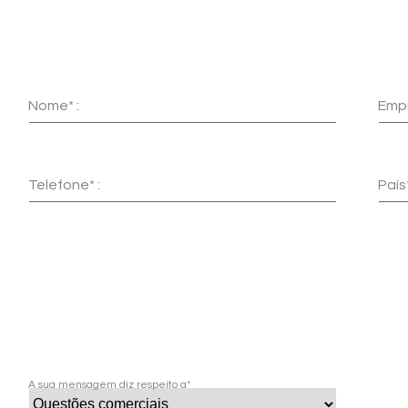
Nome* :
Empr
Telefone* :
País*
A sua mensagem diz respeito a*