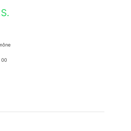
S.
umône
 00