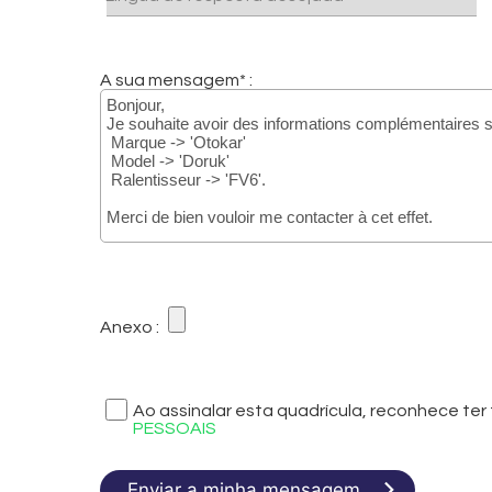
A sua mensagem* :
Anexo :
Ao assinalar esta quadrícula, reconhece t
PESSOAIS
Enviar a minha mensagem