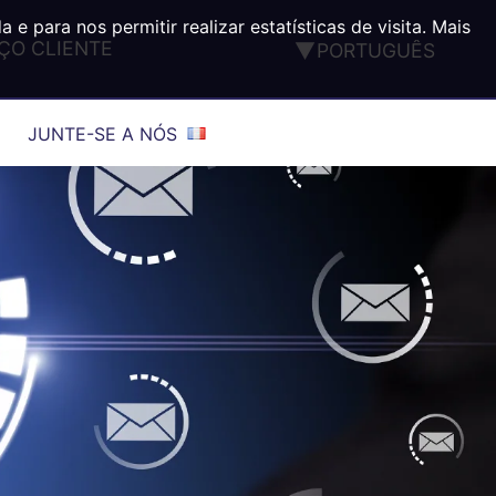
 para nos permitir realizar estatísticas de visita. Mais
ÇO CLIENTE
PORTUGUÊS
FRANÇAIS
ENGLISH
JUNTE-SE A NÓS
DEUTSCH
ESPAÑOL
ITALIANO
TÜRK
®