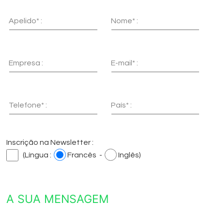
Apelido* :
Nome* :
Empresa :
E-mail* :
Telefone* :
País* :
Inscrição na Newsletter :
(Língua :
Francês -
Inglês)
A SUA MENSAGEM